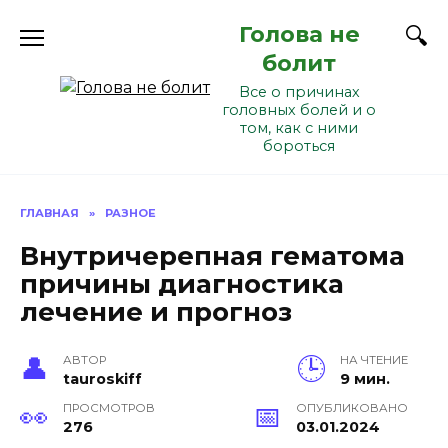
Перейти
Голова не
к
содержанию
болит
Все о причинах
головных болей и о
том, как с ними
бороться
ГЛАВНАЯ
»
РАЗНОЕ
Внутричерепная гематома
причины диагностика
лечение и прогноз
АВТОР
НА ЧТЕНИЕ
tauroskiff
9 мин.
ПРОСМОТРОВ
ОПУБЛИКОВАНО
276
03.01.2024