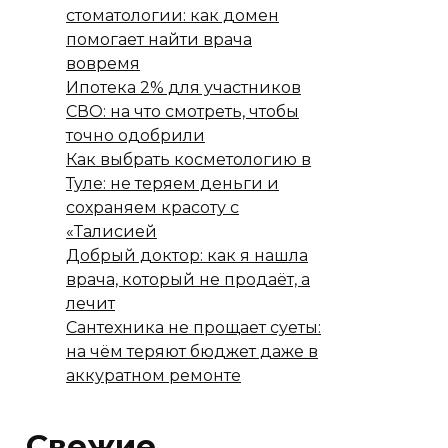
стоматологии: как домен
помогает найти врача
вовремя
Ипотека 2% для участников
СВО: на что смотреть, чтобы
точно одобрили
Как выбрать косметологию в
Туле: не теряем деньги и
сохраняем красоту с
«Талисией
Добрый доктор: как я нашла
врача, который не продаёт, а
лечит
Сантехника не прощает суеты:
на чём теряют бюджет даже в
аккуратном ремонте
Свежие