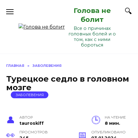
Перейти
Голова не
к
содержанию
болит
Все о причинах
головных болей и о
том, как с ними
бороться
ГЛАВНАЯ
»
ЗАБОЛЕВЕНИЯ
Турецкое седло в головном
мозге
ЗАБОЛЕВЕНИЯ
АВТОР
НА ЧТЕНИЕ
tauroskiff
8 мин.
ПРОСМОТРОВ
ОПУБЛИКОВАНО
245
03.01.2024