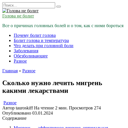
Перейти
Search
к
for:
содержанию
Голова не болит
Все о причинах головных болей и о том, как с ними бороться
Почему болит голова
Болит голова и температура
Что делать при головной боли
Заболевания
Обезболивающее
Разное
Главная
»
Разное
Сколько нужно лечить мигрень
какими лекарствами
Разное
Автор
tauroskiff
На чтение
2 мин.
Просмотров
274
Опубликовано
03.01.2024
Содержание
Мигрень — эффективное лечение, оптимальная