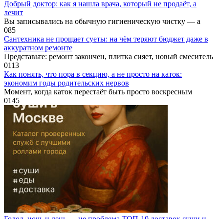
Добрый доктор: как я нашла врача, который не продаёт, а
лечит
Вы записывались на обычную гигиеническую чистку — а
0
85
Сантехника не прощает суеты: на чём теряют бюджет даже в
аккуратном ремонте
Представьте: ремонт закончен, плитка сияет, новый смеситель
0
113
Как понять, что пора в секцию, а не просто на каток:
экономим годы родительских нервов
Момент, когда каток перестаёт быть просто воскресным
0
145
Голод, ночь и лень — не проблема ТОП-10 доставок суши и