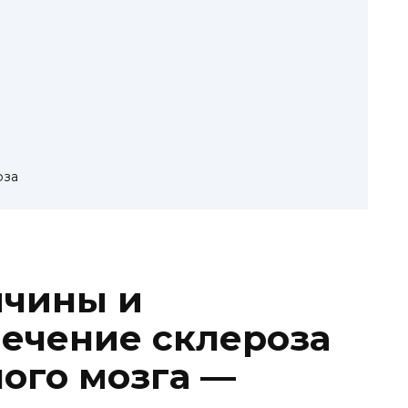
оза
ичины и
ечение склероза
ного мозга —