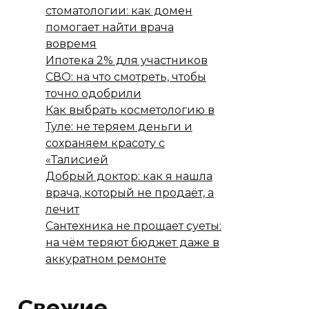
стоматологии: как домен
помогает найти врача
вовремя
Ипотека 2% для участников
СВО: на что смотреть, чтобы
точно одобрили
Как выбрать косметологию в
Туле: не теряем деньги и
сохраняем красоту с
«Талисией
Добрый доктор: как я нашла
врача, который не продаёт, а
лечит
Сантехника не прощает суеты:
на чём теряют бюджет даже в
аккуратном ремонте
Свежие