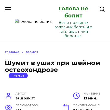
Перейти
Голова не
к
содержанию
болит
Все о причинах
головных болей и о
том, как с ними
бороться
ГЛАВНАЯ
»
РАЗНОЕ
Шумит в ушах при шейном
остеохондрозе
РАЗНОЕ
АВТОР
НА ЧТЕНИЕ
tauroskiff
13 мин.
ПРОСМОТРОВ
ОПУБЛИКОВАНО
513
03.01.2024