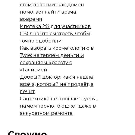
стоматологии: как домен
помогает найти врача
вовремя
Ипотека 2% для участников
СВО: на что смотреть, чтобы
точно одобрили
Как выбрать косметологию в
Туле: не теряем деньги и
сохраняем красоту с
«Талисией
Добрый доктор: как я нашла
врача, который не продаёт, а
лечит
Сантехника не прощает суеты:
на чём теряют бюджет даже в
аккуратном ремонте
Свежие