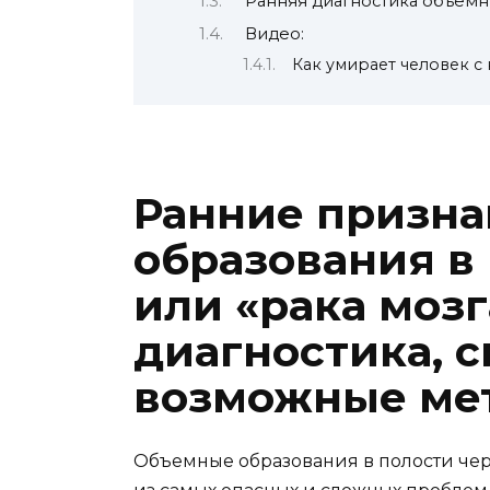
Ранняя диагностика объемн
Видео:
Как умирает человек с
Ранние призна
образования в 
или «рака моз
диагностика, 
возможные ме
Объемные образования в полости чере