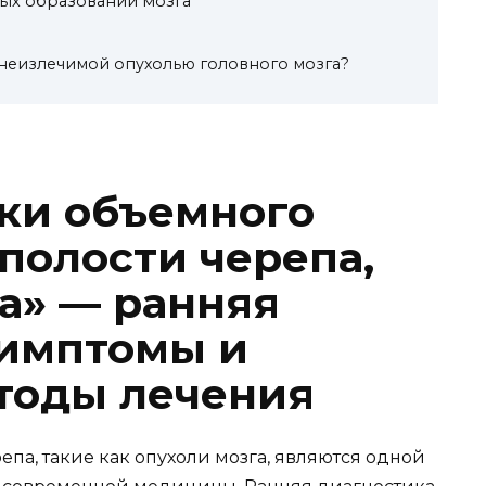
ых образований мозга
 неизлечимой опухолью головного мозга?
ки объемного
полости черепа,
га» — ранняя
симптомы и
тоды лечения
па, такие как опухоли мозга, являются одной