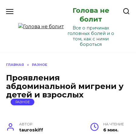
Перейти
Голова не
к
содержанию
болит
Все о причинах
головных болей и о
том, как с ними
бороться
ГЛАВНАЯ
»
РАЗНОЕ
Проявления
абдоминальной мигрени у
детей и взрослых
РАЗНОЕ
АВТОР
НА ЧТЕНИЕ
tauroskiff
6 мин.