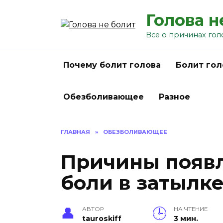
Перейти
Голова н
к
содержанию
Все о причинах гол
Почему болит голова
Болит гол
Обезболивающее
Разное
ГЛАВНАЯ
»
ОБЕЗБОЛИВАЮЩЕЕ
Причины появ
боли в затылк
АВТОР
НА ЧТЕНИЕ
tauroskiff
3 мин.