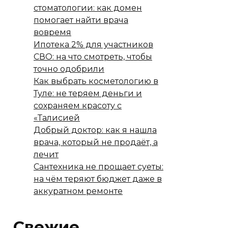
стоматологии: как домен
помогает найти врача
вовремя
Ипотека 2% для участников
СВО: на что смотреть, чтобы
точно одобрили
Как выбрать косметологию в
Туле: не теряем деньги и
сохраняем красоту с
«Талисией
Добрый доктор: как я нашла
врача, который не продаёт, а
лечит
Сантехника не прощает суеты:
на чём теряют бюджет даже в
аккуратном ремонте
Свежие