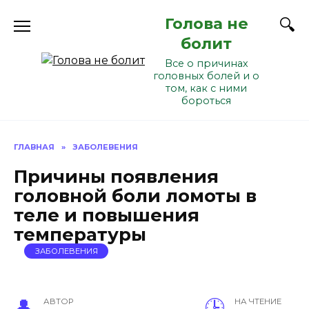
Перейти
Голова не
к
содержанию
болит
Все о причинах
головных болей и о
том, как с ними
бороться
ГЛАВНАЯ
»
ЗАБОЛЕВЕНИЯ
Причины появления
головной боли ломоты в
теле и повышения
температуры
ЗАБОЛЕВЕНИЯ
АВТОР
НА ЧТЕНИЕ