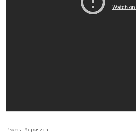
мочь
причина