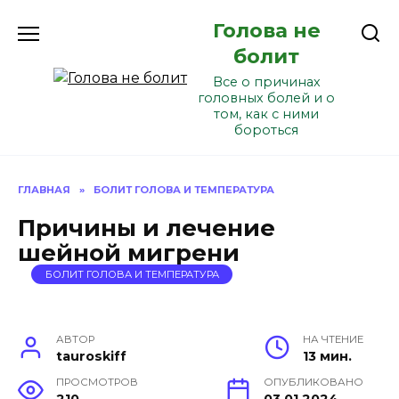
Перейти
Голова не
к
содержанию
болит
Все о причинах
головных болей и о
том, как с ними
бороться
ГЛАВНАЯ
»
БОЛИТ ГОЛОВА И ТЕМПЕРАТУРА
Причины и лечение
шейной мигрени
БОЛИТ ГОЛОВА И ТЕМПЕРАТУРА
АВТОР
НА ЧТЕНИЕ
tauroskiff
13 мин.
ПРОСМОТРОВ
ОПУБЛИКОВАНО
210
03.01.2024