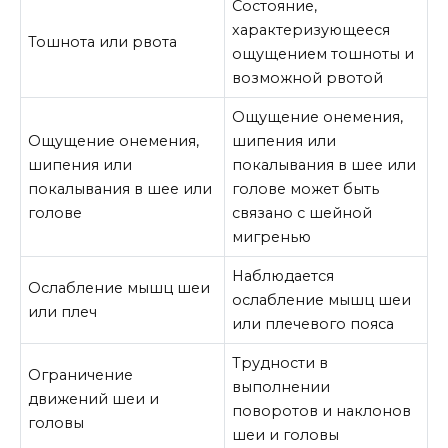
Состояние,
характеризующееся
Тошнота или рвота
ощущением тошноты и
возможной рвотой
Ощущение онемения,
Ощущение онемения,
шипения или
шипения или
покалывания в шее или
покалывания в шее или
голове может быть
голове
связано с шейной
мигренью
Наблюдается
Ослабление мышц шеи
ослабление мышц шеи
или плеч
или плечевого пояса
Трудности в
Ограничение
выполнении
движений шеи и
поворотов и наклонов
головы
шеи и головы