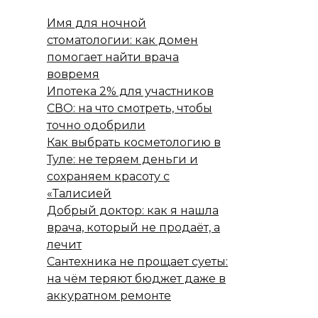
Имя для ночной
стоматологии: как домен
помогает найти врача
вовремя
Ипотека 2% для участников
СВО: на что смотреть, чтобы
точно одобрили
Как выбрать косметологию в
Туле: не теряем деньги и
сохраняем красоту с
«Талисией
Добрый доктор: как я нашла
врача, который не продаёт, а
лечит
Сантехника не прощает суеты:
на чём теряют бюджет даже в
аккуратном ремонте