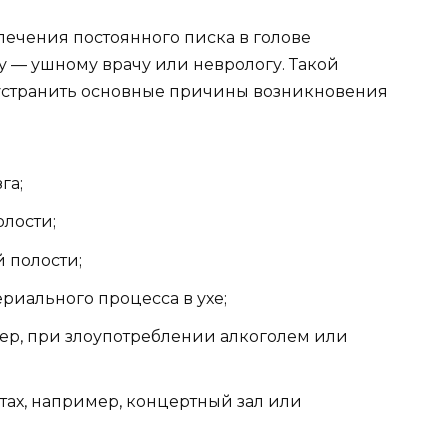
ечения постоянного писка в голове
у — ушному врачу или неврологу. Такой
 устранить основные причины возникновения
га;
лости;
 полости;
иального процесса в ухе;
ер, при злоупотреблении алкоголем или
ах, например, концертный зал или