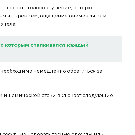
 включать головокружение, потерю
емы с зрением, ощущение онемения или
 тела.
с которым сталкивался каждый
 необходимо немедленно обратиться за
ой ишемической атаки включает следующие
 сосуд. Не надевать тесные одежды или