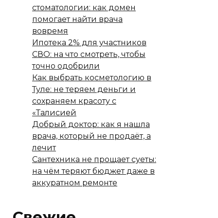
стоматологии: как домен
помогает найти врача
вовремя
Ипотека 2% для участников
СВО: на что смотреть, чтобы
точно одобрили
Как выбрать косметологию в
Туле: не теряем деньги и
сохраняем красоту с
«Талисией
Добрый доктор: как я нашла
врача, который не продаёт, а
лечит
Сантехника не прощает суеты:
на чём теряют бюджет даже в
аккуратном ремонте
Свежие