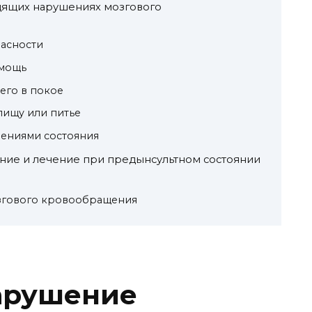
ящих нарушениях мозгового
пасности
омощь
шего в покое
 пищу или питье
нениями состояния
ние и лечение при предынсультном состоянии
згового кровообращения
арушение