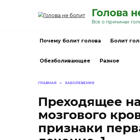
Перейти
Голова н
к
содержанию
Все о причинах гол
Почему болит голова
Болит гол
Обезболивающее
Разное
ГЛАВНАЯ
»
ЗАБОЛЕВЕНИЯ
Преходящее н
мозгового кро
признаки перв