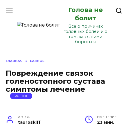
Перейти
Голова не
к
содержанию
болит
Все о причинах
головных болей и о
том, как с ними
бороться
ГЛАВНАЯ
»
РАЗНОЕ
Повреждение связок
голеностопного сустава
симптомы лечение
РАЗНОЕ
АВТОР
НА ЧТЕНИЕ
tauroskiff
23 мин.