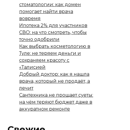
стоматологии: как домен
помогает найти врача
вовремя
Ипотека 2% для участников
СВО: на что смотреть, чтобы
точно одобрили
Как выбрать косметологию в
Туле: не теряем деньги и
сохраняем красоту с
«Талисией
Добрый доктор: как я нашла
врача, который не продаёт, а
лечит
Сантехника не прощает суеты:
на чём теряют бюджет даже в
аккуратном ремонте
Свежие