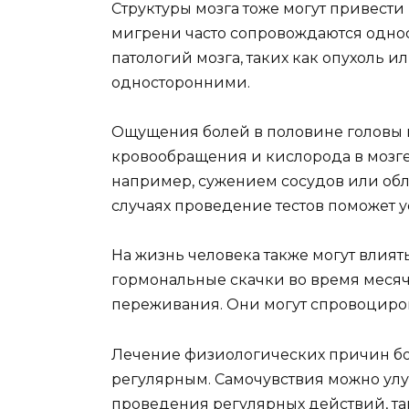
Структуры мозга тоже могут привести
мигрени часто сопровождаются однос
патологий мозга, таких как опухоль и
односторонними.
Ощущения болей в половине головы м
кровообращения и кислорода в мозге.
например, сужением сосудов или обл
случаях проведение тестов поможет 
На жизнь человека также могут влия
гормональные скачки во время меся
переживания. Они могут спровоциров
Лечение физиологических причин бо
регулярным. Самочувствия можно ул
проведения регулярных действий, т