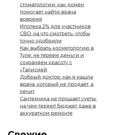
стоматологии: как домен
помогает найти врача
вовремя
Ипотека 2% для участников
СВО: на что смотреть, чтобы
точно одобрили
Как выбрать косметологию в
Туле: не теряем деньги и
сохраняем красоту с
«Талисией
Добрый доктор: как я нашла
врача, который не продаёт, а
лечит
Сантехника не прощает суеты:
на чём теряют бюджет даже в
аккуратном ремонте
Свежие