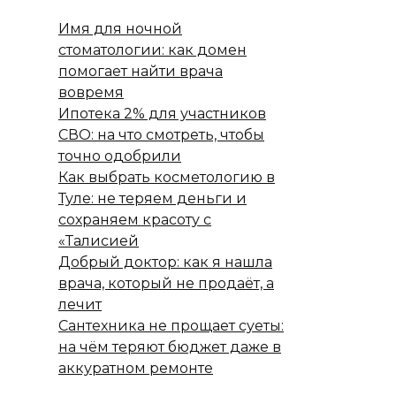
Имя для ночной
стоматологии: как домен
помогает найти врача
вовремя
Ипотека 2% для участников
СВО: на что смотреть, чтобы
точно одобрили
Как выбрать косметологию в
Туле: не теряем деньги и
сохраняем красоту с
«Талисией
Добрый доктор: как я нашла
врача, который не продаёт, а
лечит
Сантехника не прощает суеты:
на чём теряют бюджет даже в
аккуратном ремонте