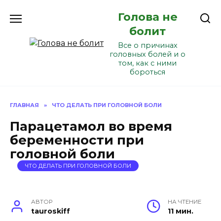
Перейти
Голова не
к
содержанию
болит
Все о причинах
головных болей и о
том, как с ними
бороться
ГЛАВНАЯ
»
ЧТО ДЕЛАТЬ ПРИ ГОЛОВНОЙ БОЛИ
Парацетамол во время
беременности при
головной боли
ЧТО ДЕЛАТЬ ПРИ ГОЛОВНОЙ БОЛИ
АВТОР
НА ЧТЕНИЕ
tauroskiff
11 мин.