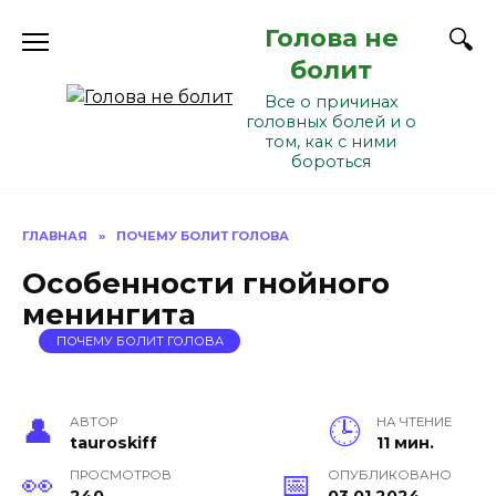
Перейти
Голова не
к
содержанию
болит
Все о причинах
головных болей и о
том, как с ними
бороться
ГЛАВНАЯ
»
ПОЧЕМУ БОЛИТ ГОЛОВА
Особенности гнойного
менингита
ПОЧЕМУ БОЛИТ ГОЛОВА
АВТОР
НА ЧТЕНИЕ
tauroskiff
11 мин.
ПРОСМОТРОВ
ОПУБЛИКОВАНО
240
03.01.2024