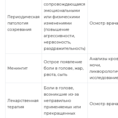
сопровождающаяся
эмоциональными
Периодическая
или физическими
патология
изменениями
Осмотр врач
созревания
(повышение
агрессивности,
нервозность,
раздражительность)
Анализы кров
Острое появление
мочи,
Менингит
боли в голове, жар,
ликворологи
рвота, сыпь
исследовани
Боли в голове,
возникшие из-за
Лекарственная
неправильно
Осмотр врач
терапия
применяемых или
прекращенных