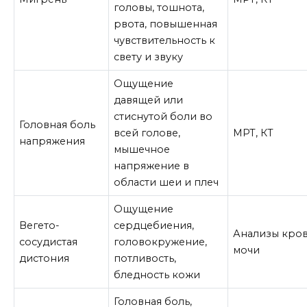
головы, тошнота,
рвота, повышенная
чувствительность к
свету и звуку
Ощущение
давящей или
стиснутой боли во
Головная боль
всей голове,
МРТ, КТ
напряжения
мышечное
напряжение в
области шеи и плеч
Ощущение
Вегето-
сердцебиения,
Анализы кров
сосудистая
головокружение,
мочи
дистония
потливость,
бледность кожи
Головная боль,