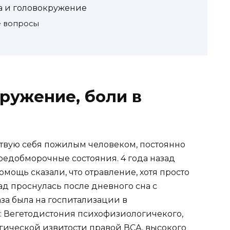
ка и головокружение
 вопросы
ружение, боли в
вствую себя пожилым человеком, постоянно
предобморочные состояния. 4 года назад
омощь сказали, что отравление, хотя просто
зад проснулась после дневного сна с
за была на госпитализации в
: Вегетодистония психофизиологичекого,
огической извитости правой ВСА, высокого