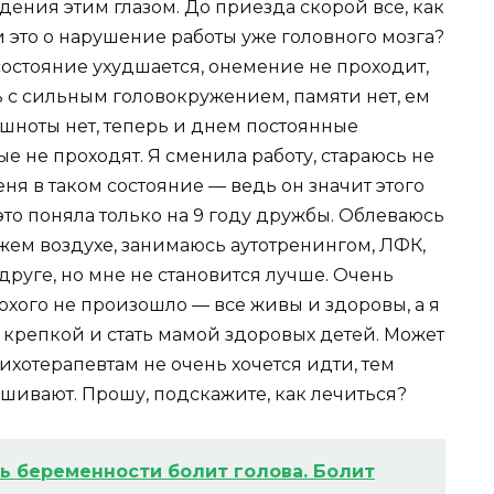
дения этим глазом. До приезда скорой все, как
и это о нарушение работы уже головного мозга?
состояние ухудшается, онемение не проходит,
 с сильным головокружением, памяти нет, ем
ошноты нет, теперь и днем постоянные
е не проходят. Я сменила работу, стараюсь не
ня в таком состояние — ведь он значит этого
 это поняла только на 9 году дружбы. Облеваюсь
жем воздухе, занимаюсь аутотренингом, ЛФК,
руге, но мне не становится лучше. Очень
лохого не произошло — все живы и здоровы, а я
ь крепкой и стать мамой здоровых детей. Может
сихотерапевтам не очень хочется идти, тем
ушивают. Прошу, подскажите, как лечиться?
ь беременности болит голова. Болит