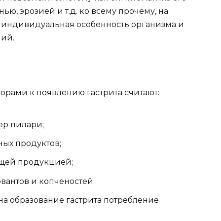
ью, эрозией и т.д. ко всему прочему, на
е индивидуальная особенность организма и
ний.
рами к появлению гастрита считают:
ер пилари;
ых продуктов;
щей продукцией;
вантов и копченостей;
а образование гастрита потребление