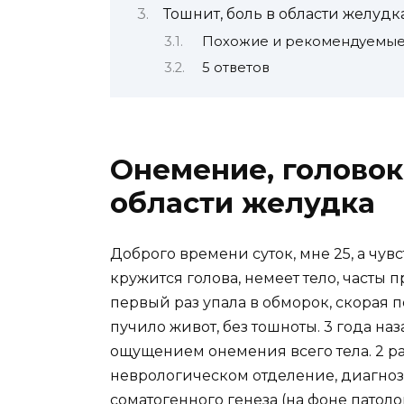
Тошнит, боль в области желуд
Похожие и рекомендуемые
5 ответов
Онемение, головок
области желудка
Доброго времени суток, мне 25, а чу
кружится голова, немеет тело, часты 
первый раз упала в обморок, скорая п
пучило живот, без тошноты. 3 года на
ощущением онемения всего тела. 2 ра
неврологическом отделение, диагноз
соматогенного генеза (на фоне патол