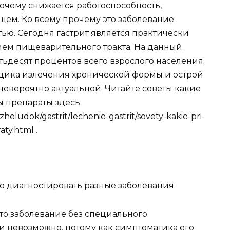
очему снижается работоспособность,
щем. Ко всему прочему это заболевание
ью. Сегодня гастрит является практически
ем пищеварительного тракта. На данный
тьдесят процентов всего взрослого населения
одика излечения хронической формы и острой
невероятно актуальной. Читайте советы какие
 препараты здесь:
heludok/gastrit/lechenie-gastrit/sovety-kakie-pri-
ty.html .
но диагностировать разные заболевания
это заболевание без специального
 невозможно, потому как симптоматика его