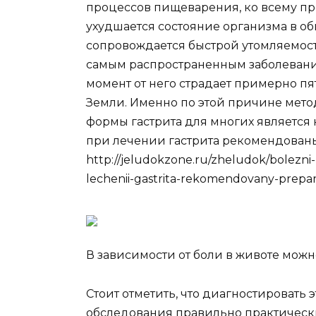
процессов пищеварения, ко всему пр
ухудшается состояние организма в об
сопровождается быстрой утомляемост
самым распространенным заболевани
момент от него страдает примерно пя
Земли. Именно по этой причине мет
формы гастрита для многих является 
при лечении гастрита рекомендованы
http://jeludokzone.ru/zheludok/bolezni-z
lechenii-gastrita-rekomendovany-prepara
В зависимости от боли в животе мож
Стоит отметить, что диагностировать 
обследования правильно практически