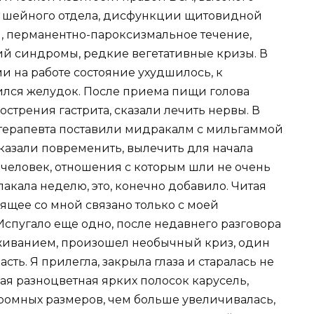
и шейного отдела, дисфункции щитовидной
, перманентно-пароксизмальное течение,
й синдромы, редкие вегетативные кризы. В
и на работе состояние ухудшилось, к
лся желудок. После приема пищи голова
стрения гастрита, сказали лечить нервы. В
терапевта поставили мидракалм с мильгаммой
сказали повременить, вылечить для начала
 человек, отношения с которым шли не очень
Плакала неделю, это, конечно добавило. Читая
дящее со мной связано только с моей
пугало еще одно, после недавнего разговора
иванием, произошел необычный криз, один
сть. Я прилегла, закрыла глаза и старалась не
кая разноцветная ярких полосок карусель,
громных размеров, чем больше увеличивалась,