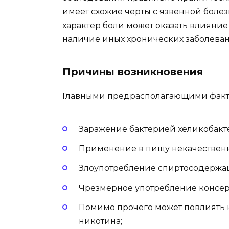
имеет схожие черты с язвенной болезн
характер боли может оказать влияни
наличие иных хронических заболева
Причины возникновения
Главными предрасполагающими факто
Заражение бактерией хеликобакт
Применение в пищу некачественн
Злоупотребление спиртосодержа
Чрезмерное употребление консер
Помимо прочего может повлиять н
никотина;