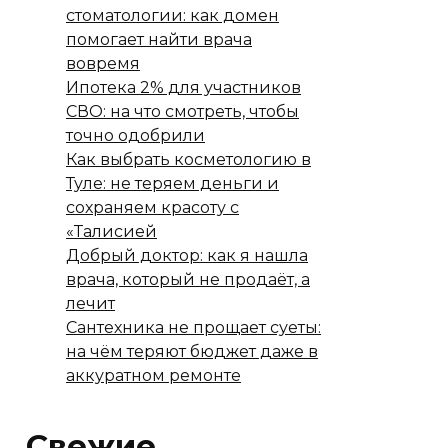
стоматологии: как домен
помогает найти врача
вовремя
Ипотека 2% для участников
СВО: на что смотреть, чтобы
точно одобрили
Как выбрать косметологию в
Туле: не теряем деньги и
сохраняем красоту с
«Талисией
Добрый доктор: как я нашла
врача, который не продаёт, а
лечит
Сантехника не прощает суеты:
на чём теряют бюджет даже в
аккуратном ремонте
Свежие