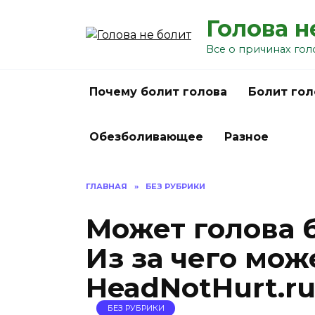
Перейти
Голова н
к
содержанию
Все о причинах гол
Почему болит голова
Болит гол
Обезболивающее
Разное
ГЛАВНАЯ
»
БЕЗ РУБРИКИ
Может голова б
Из за чего мож
HeadNotHurt.r
БЕЗ РУБРИКИ