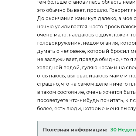
тем больше становилась область неви
это обычно бывает, прошло. Говорит л
До окончания каникул далеко, а мое 
ночью усиливается, часто просыпаюсь
очень мало, наедаюсь с двух ложек, т
головокружения, недомогания, которы
думать о человеке, который бросил ме
не заслуживает, правда обидно, что я
холодной водой, гуляю часами на све
отсыпаюсь, выговариваюсь маме и под
страшно, что на самом деле ничего п
в таком состояние, очень хочется быт
посоветуете что-нибудь почитать, к п
более, есть люди, которые меня высл
Полезная информация:
30 Недел