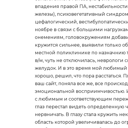
впадения правой ПА, нестабильност
железы), психовегетативный синдром
цефалогический, вестибулопатически
ноябре в связи с большими нагрузкам
онемениям, головокружениям добави
кружится сильнее, выявили только обо
местной поликлинике по назначнию 
в/м, чуть не отключилась, неврологи 
желудок. И в это время мой любимый
хорошо, решил, что пора расстаться. 
ваш сайт, поняла все же, все происхо
эмоциональной восприимчивостью. Ис
с любимым и соответствующим переж
глаз перестал видеть определенную ча
нервничать. В глазу стала кружить не
область которой увеличивалась до о