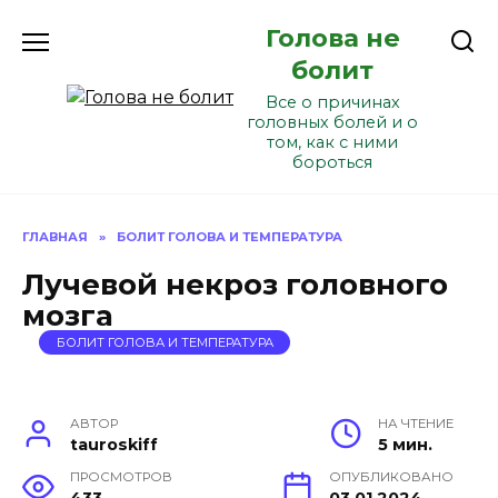
Перейти
Голова не
к
содержанию
болит
Все о причинах
головных болей и о
том, как с ними
бороться
ГЛАВНАЯ
»
БОЛИТ ГОЛОВА И ТЕМПЕРАТУРА
Лучевой некроз головного
мозга
БОЛИТ ГОЛОВА И ТЕМПЕРАТУРА
АВТОР
НА ЧТЕНИЕ
tauroskiff
5 мин.
ПРОСМОТРОВ
ОПУБЛИКОВАНО
433
03.01.2024