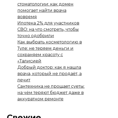
стоматологии: как домен
помогает найти врача
вовремя
Ипотека 2% для участников
СВО: на что смотреть, чтобы
точно одобрили
Как выбрать косметологию в
Туле: не теряем деньги и
сохраняем красоту с
«Талисией
Добрый доктор: как я нашла
врача, который не продаёт, а
лечит
Сантехника не прощает суеты:
на чём теряют бюджет даже в
аккуратном ремонте
Свежие