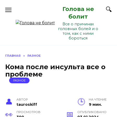
Перейти
Голова не
к
содержанию
болит
Все о причинах
головных болей и о
том, как с ними
бороться
ГЛАВНАЯ
»
РАЗНОЕ
Кома после инсульта все о
проблеме
РАЗНОЕ
АВТОР
НА ЧТЕНИЕ
tauroskiff
9 мин.
ПРОСМОТРОВ
ОПУБЛИКОВАНО
300
03.01.2024