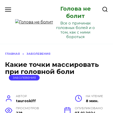
Перейти
Голова не
к
содержанию
болит
Все о причинах
головных болей и о
том, как с ними
бороться
ГЛАВНАЯ
»
ЗАБОЛЕВЕНИЯ
Какие точки массировать
при головной боли
ЗАБОЛЕВЕНИЯ
АВТОР
НА ЧТЕНИЕ
tauroskiff
8 мин.
ПРОСМОТРОВ
ОПУБЛИКОВАНО
218
03.01.2024