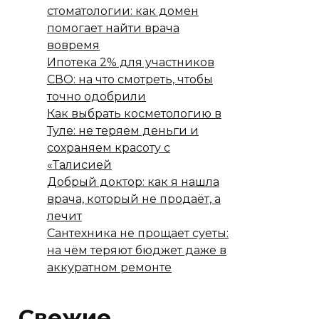
стоматологии: как домен
помогает найти врача
вовремя
Ипотека 2% для участников
СВО: на что смотреть, чтобы
точно одобрили
Как выбрать косметологию в
Туле: не теряем деньги и
сохраняем красоту с
«Талисией
Добрый доктор: как я нашла
врача, который не продаёт, а
лечит
Сантехника не прощает суеты:
на чём теряют бюджет даже в
аккуратном ремонте
Свежие