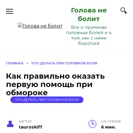
Перейти
Голова не
к
содержанию
болит
Все о причинах
головных болей и о
том, как с ними
бороться
ГЛАВНАЯ
»
ЧТО ДЕЛАТЬ ПРИ ГОЛОВНОЙ БОЛИ
Как правильно оказать
первую помощь при
обмороке
ЧТО ДЕЛАТЬ ПРИ ГОЛОВНОЙ БОЛИ
АВТОР
НА ЧТЕНИЕ
tauroskiff
6 мин.