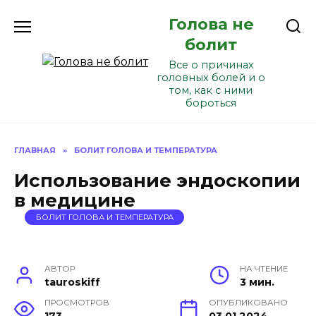
Перейти
Голова не
к
содержанию
болит
Все о причинах
головных болей и о
том, как с ними
бороться
ГЛАВНАЯ
»
БОЛИТ ГОЛОВА И ТЕМПЕРАТУРА
Использование эндоскопии
в медицине
БОЛИТ ГОЛОВА И ТЕМПЕРАТУРА
АВТОР
НА ЧТЕНИЕ
tauroskiff
3 мин.
ПРОСМОТРОВ
ОПУБЛИКОВАНО
173
03.01.2024