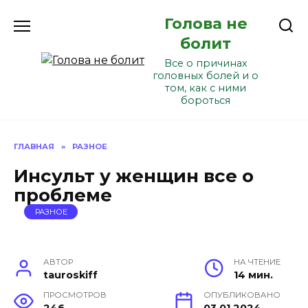
Перейти
Голова не
к
содержанию
болит
Все о причинах
головных болей и о
том, как с ними
бороться
ГЛАВНАЯ
»
РАЗНОЕ
Инсульт у женщин все о
проблеме
РАЗНОЕ
АВТОР
НА ЧТЕНИЕ
tauroskiff
14 мин.
ПРОСМОТРОВ
ОПУБЛИКОВАНО
246
03.01.2024