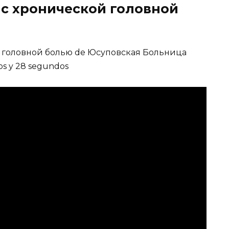
 с хронической головной
й головной болью de Юсуповская Больница
tos y 28 segundos