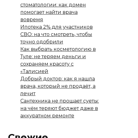
стоматологии: как домен
помогает найти врача
вовремя
Ипотека 2% для участников
СВО: на что смотреть, чтобы
точно одобрили
Как выбрать косметологию в
Туле: не теряем деньги и
сохраняем красоту с
«Талисией
Добрый доктор: как я нашла
врача, который не продаёт, а
лечит
Сантехника не прощает суеты:
на чём теряют бюджет даже в
аккуратном ремонте
Свежие