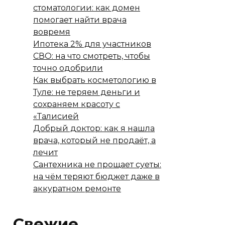
стоматологии: как домен
помогает найти врача
вовремя
Ипотека 2% для участников
СВО: на что смотреть, чтобы
точно одобрили
Как выбрать косметологию в
Туле: не теряем деньги и
сохраняем красоту с
«Талисией
Добрый доктор: как я нашла
врача, который не продаёт, а
лечит
Сантехника не прощает суеты:
на чём теряют бюджет даже в
аккуратном ремонте
Свежие