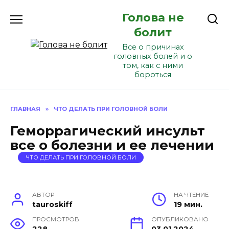
Перейти
Голова не
к
содержанию
болит
Все о причинах
головных болей и о
том, как с ними
бороться
ГЛАВНАЯ
»
ЧТО ДЕЛАТЬ ПРИ ГОЛОВНОЙ БОЛИ
Геморрагический инсульт
все о болезни и ее лечении
ЧТО ДЕЛАТЬ ПРИ ГОЛОВНОЙ БОЛИ
АВТОР
НА ЧТЕНИЕ
tauroskiff
19 мин.
ПРОСМОТРОВ
ОПУБЛИКОВАНО
228
03.01.2024