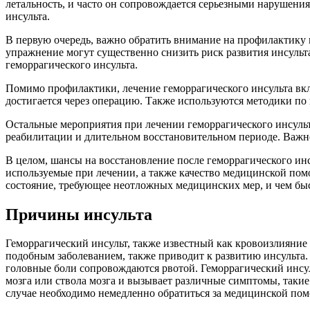
летальность, и часто он сопровождается серьезными нарушени
инсульта.
В первую очередь, важно обратить внимание на профилактику 
упражнение могут существенно снизить риск развития инсульта
геморрагического инсульта.
Помимо профилактики, лечение геморрагического инсульта вк
достигается через операцию. Также используются методики п
Остальные мероприятия при лечении геморрагического инсульт
реабилитации и длительном восстановительном периоде. Важн
В целом, шансы на восстановление после геморрагического инсу
используемые при лечении, а также качество медицинской пом
состояние, требующее неотложных медицинских мер, и чем быс
Причины инсульта
Геморрагический инсульт, также известный как кровоизлияние 
подобным заболеванием, также приводит к развитию инсульта. 
головные боли сопровождаются рвотой. Геморрагический инсул
мозга или ствола мозга и вызывает различные симптомы, такие 
случае необходимо немедленно обратиться за медицинской по