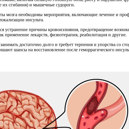
е их сгибания) и мышечные судороги.
оты мозга необходимы мероприятия, включающие лечение и проф
локализации инсульта.
тся устранение причины кровоизлияния, предотвращение возни
ак применение лекарств, физиотерапия, реабилитация и другие.
анимать достаточно долго и требует терпения и упорства со ст
шают шансы на восстановление после геморрагического инсуль