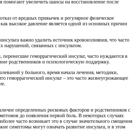
ия помогают увеличить шансы на восстановление после
отказ от вредных привычек и регулярное физическое
 как высокое давление является одной из основных причин
нсульта важно удалить источник кровоизлияния, что часто
х нарушений, связанных с инсультом.
 перенесшие геморрагический инсульт, часто нуждаются в
ние родственников и психологическую поддержку.
олеваний у больного, время начала лечения, методики,
что геморрагический инсульт – это часто жизнеугрожающее
ие.
 наличие определенных рисковых факторов и родственников с
имптомов до появления первой боль. В некоторых случаях
более часто возникает это в случае значительного смещения
кие симптомы могут означать развитие инсульта, и в этом