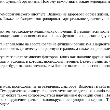
ями функций организма. Поэтому важно знать, какие мероприят
геморрагического инсульта. Включение здорового образа жизни, 
. Также необходимо контролировать артериальное давление, так
лючает неотложную медицинскую помощь. В первые часы после и
о поддержанию основных жизненных функций и коррекции други
а направлены на восстановление функций организма. Пациенты,
о включить физическую и речевую терапию, а также сопровожде
льта зависят от многих факторов, таких как наличие других заб
ощи и условия, в которых происходит лечение. Важно помнить, 
трее будет оказана помощь, тем больше шансов на восстановлен
в мозг, происходит из-за различных факторов. Включает в себя
Геморрагический инсульт в своем течение не дает каких-либо с
ьт может также сопровождаться нарушением функций очага. Наи
как нарушение зрачков, головокружение, судороги и кернига. Та
мощью.