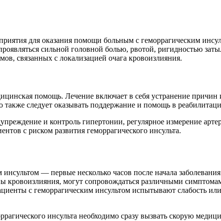
приятия для оказания помощи больным с геморрагическим инсул
роявляться сильной головной болью, рвотой, ригидностью зат
мов, связанных с локализацией очага кровоизлияния.
едицинская помощь. Лечение включает в себя устранение причин
также следует оказывать поддержание и помощь в реабилитации
упреждение и контроль гипертонии, регулярное измерение артер
ентов с риском развития геморрагического инсульта.
 инсультом — первые несколько часов после начала заболевани
ины кровоизлияния, могут сопровождаться различными симптома
циенты с геморрагическим инсультом испытывают слабость или 
ррагического инсульта необходимо сразу вызвать скорую медиц