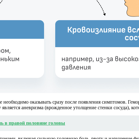
е необходимо оказывать сразу после появления симптомов. Гемо
является аневризма (врожденное утолщение стенки сосуда), кот
ль в правой половине головы
омами, включая сильную головную боль, рвоту и нарушение фун