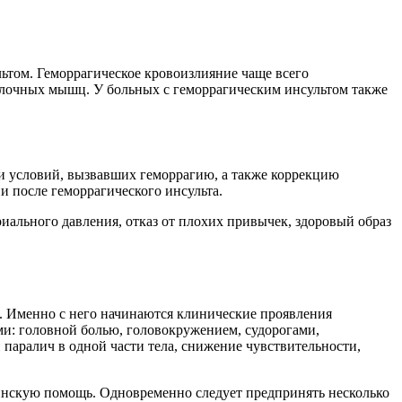
ьтом. Геморрагическое кровоизлияние чаще всего
ылочных мышц. У больных с геморрагическим инсультом также
 и условий, вызвавших геморрагию, а также коррекцию
 после геморрагического инсульта.
иального давления, отказ от плохих привычек, здоровый образ
я. Именно с него начинаются клинические проявления
ми: головной болью, головокружением, судорогами,
паралич в одной части тела, снижение чувствительности,
инскую помощь. Одновременно следует предпринять несколько