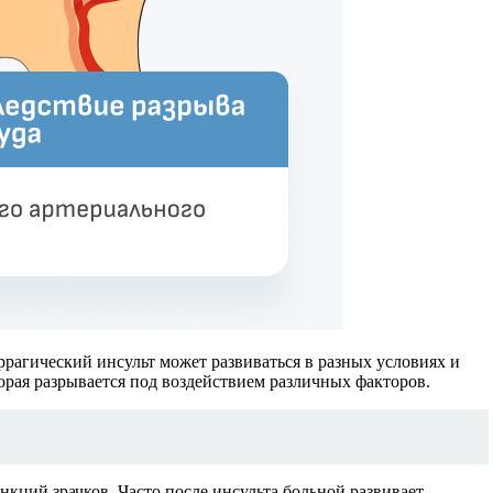
ррагический инсульт может развиваться в разных условиях и
орая разрывается под воздействием различных факторов.
кций зрачков. Часто после инсульта больной развивает