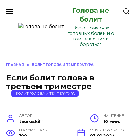
Перейти
Голова не
к
содержанию
болит
Все о причинах
головных болей и о
том, как с ними
бороться
ГЛАВНАЯ
»
БОЛИТ ГОЛОВА И ТЕМПЕРАТУРА
Если болит голова в
третьем триместре
БОЛИТ ГОЛОВА И ТЕМПЕРАТУРА
АВТОР
НА ЧТЕНИЕ
tauroskiff
10 мин.
ПРОСМОТРОВ
ОПУБЛИКОВАНО
199
03.01.2024