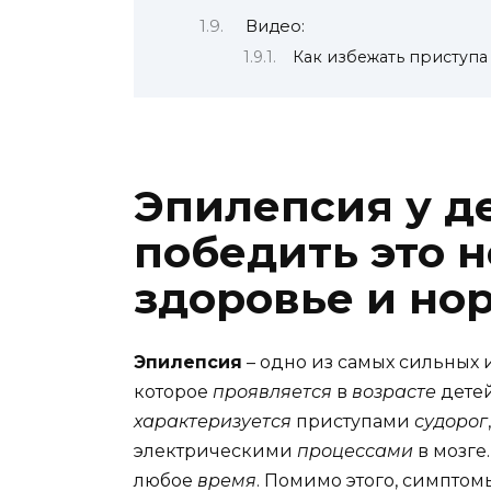
Видео:
Как избежать приступа 
Эпилепсия у д
победить это н
здоровье и но
Эпилепсия
– одно из самых сильных 
которое
проявляется
в
возрасте
детей
характеризуется
приступами
судорог
электрическими
процессами
в мозге
любое
время
. Помимо этого, симпто