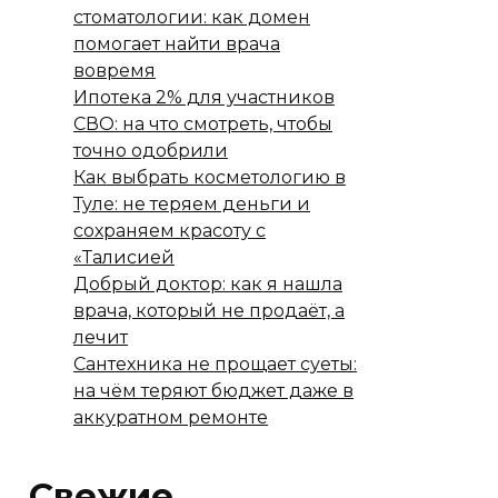
стоматологии: как домен
помогает найти врача
вовремя
Ипотека 2% для участников
СВО: на что смотреть, чтобы
точно одобрили
Как выбрать косметологию в
Туле: не теряем деньги и
сохраняем красоту с
«Талисией
Добрый доктор: как я нашла
врача, который не продаёт, а
лечит
Сантехника не прощает суеты:
на чём теряют бюджет даже в
аккуратном ремонте
Свежие