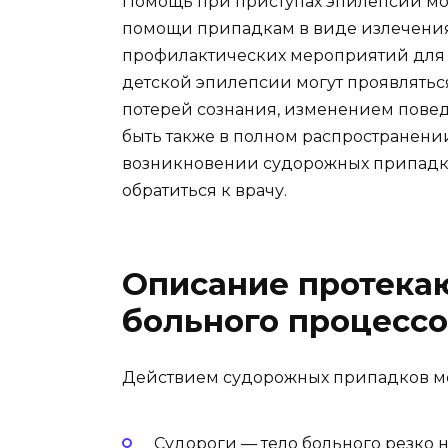
Помощь при приступах эпилепсии мож
помощи припадкам в виде излечения
профилактических мероприятий для
детской эпилепсии могут проявлятьс
потерей сознания, изменением повед
быть также в полном распространении
возникновении судорожных припадко
обратиться к врачу.
Описание протека
больного процессо
Действием судорожных припадков мо
Судороги — тело больного резко н