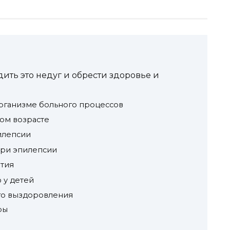
ить это недуг и обрести здоровье и
рганизме больного процессов
ом возрасте
илепсии
ри эпилепсии
тия
 у детей
го выздоровления
ры