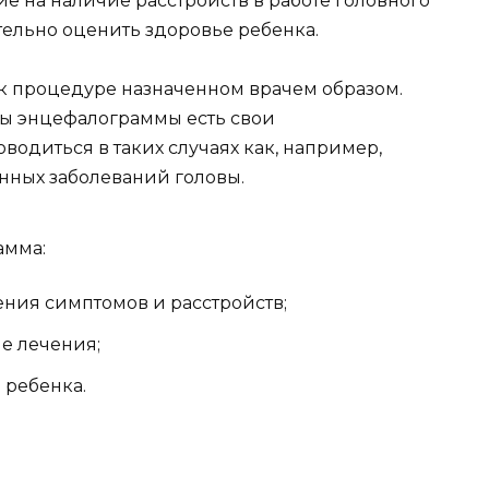
ие на наличие расстройств в работе головного
ельно оценить здоровье ребенка.
к процедуре назначенном врачем образом.
уры энцефалограммы есть свои
водиться в таких случаях как, например,
нных заболеваний головы.
амма:
ия симптомов и расстройств;
е лечения;
 ребенка.