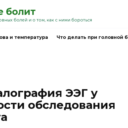
е болит
овных болей и о том, как с ними бороться
ова и температура
Что делать при головной 
лография ЭЭГ у
ости обследования
га