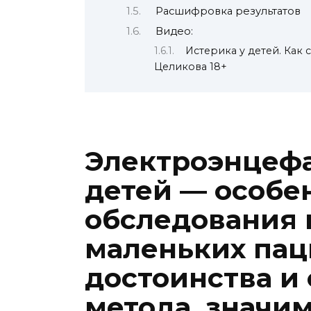
Расшифровка результатов
Видео:
Истерика у детей. Как 
Целикова 18+
Электроэнцефа
детей — особе
обследования 
маленьких пац
достоинства и
метода, значи