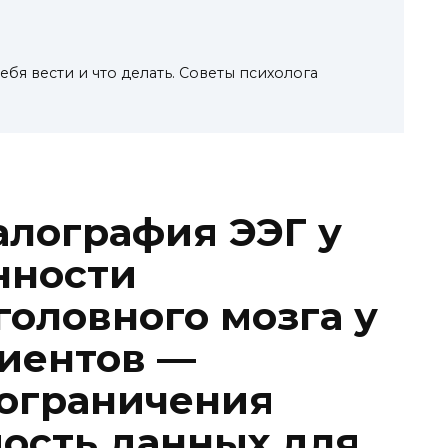
себя вести и что делать. Советы психолога
лография ЭЭГ у
нности
головного мозга у
иентов —
 ограничения
мость данных для