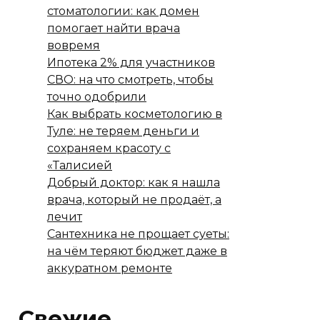
стоматологии: как домен
помогает найти врача
вовремя
Ипотека 2% для участников
СВО: на что смотреть, чтобы
точно одобрили
Как выбрать косметологию в
Туле: не теряем деньги и
сохраняем красоту с
«Талисией
Добрый доктор: как я нашла
врача, который не продаёт, а
лечит
Сантехника не прощает суеты:
на чём теряют бюджет даже в
аккуратном ремонте
Свежие