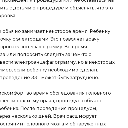
т проведения процедуры или не оставаться на
ить с детьми о процедуре и объяснять, что это
оровья.
обычно занимает некоторое время. Ребенку
чку с электродами. Это позволяет врачу
фровать энцефалограмму. Во время
за или попросить следить за чем-то с
овести электроэнцефалограмму, но в некоторых
ример, если ребенку необходимо сделать
о проведение ЭЭГ может быть затруднено.
искомфорт во время обследования головного
рофессионализму врача, процедура обычно
ребенка. После проведения процедуры,
через несколько дней. Врач расшифрует
состоянии головного мозга и обнаруженных