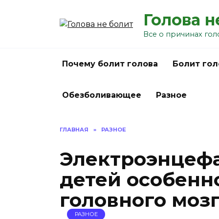
Перейти
Голова н
к
содержанию
Все о причинах гол
Почему болит голова
Болит гол
Обезболивающее
Разное
ГЛАВНАЯ
»
РАЗНОЕ
Электроэнцефа
детей особенн
головного моз
РАЗНОЕ