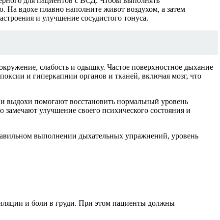
ерного для пациентов с ВСД. Чтобы выполнять
ею. На вдохе плавно наполните живот воздухом, а затем
строения и улучшение сосудистого тонуса.
окружение, слабость и одышку. Частое поверхностное дыхание
поксии и гиперкапнии органов и тканей, включая мозг, что
хи и выдохи помогают восстановить нормальный уровень
то замечают улучшение своего психического состояния и
правильном выполнении дыхательных упражнений, уровень
иляции и боли в груди. При этом пациенты должны