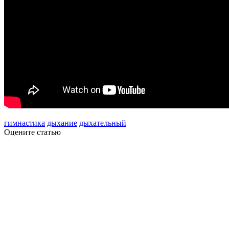
гимнастика
дыхание
дыхательный
Оцените статью