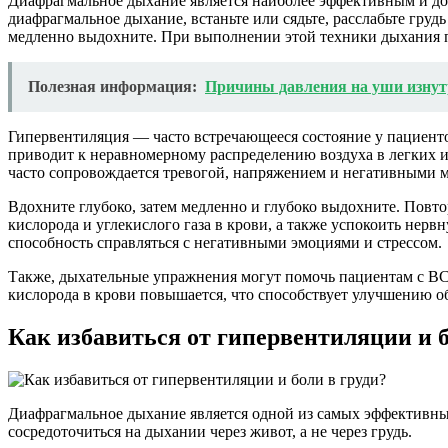
Диафрагмальное дыхание является наиболее эффективным и до
диафрагмальное дыхание, встаньте или сядьте, расслабьте груд
медленно выдохните. При выполнении этой техники дыхания 
Полезная информация:
Причины давления на уши изну
Гипервентиляция — часто встречающееся состояние у пациенто
приводит к неравномерному распределению воздуха в легких и 
часто сопровождается тревогой, напряжением и негативными 
Вдохните глубоко, затем медленно и глубоко выдохните. Повт
кислорода и углекислого газа в крови, а также успокоить нер
способность справляться с негативными эмоциями и стрессом.
Также, дыхательные упражнения могут помочь пациентам с ВС
кислорода в крови повышается, что способствует улучшению о
Как избавиться от гипервентиляции и б
Диафрагмальное дыхание является одной из самых эффективны
сосредоточиться на дыхании через живот, а не через грудь.