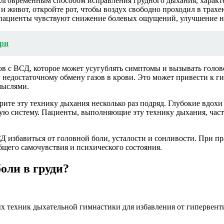
лговременным способом исправления грудного дыхания, характ
ь и живот, откройте рот, чтобы воздух свободно проходил в трах
пациенты чувствуют снижение болевых ощущений, улучшение на
три
в с ВСД, которое может усугублять симптомы и вызывать голов
недостаточному обмену газов в крови. Это может привести к ги
мыслями.
орите эту технику дыхания несколько раз подряд. Глубокие вдо
вную систему. Пациенты, выполняющие эту технику дыхания, час
Д избавиться от головной боли, усталости и сонливости. При 
бщего самочувствия и психического состояния.
оли в груди?
х техник дыхательной гимнастики для избавления от гипервент