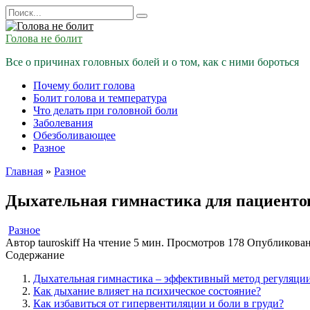
Перейти
Search
к
for:
содержанию
Голова не болит
Все о причинах головных болей и о том, как с ними бороться
Почему болит голова
Болит голова и температура
Что делать при головной боли
Заболевания
Обезболивающее
Разное
Главная
»
Разное
Дыхательная гимнастика для пациенто
Разное
Автор
tauroskiff
На чтение
5 мин.
Просмотров
178
Опубликова
Содержание
Дыхательная гимнастика – эффективный метод регуляции
Как дыхание влияет на психическое состояние?
Как избавиться от гипервентиляции и боли в груди?