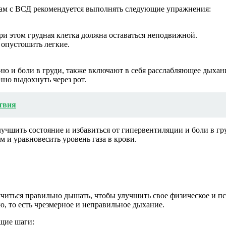
нтам с ВСД рекомендуется выполнять следующие упражнения:
ри этом грудная клетка должна оставаться неподвижной.
 опустошить легкие.
ю и боли в груди, также включают в себя расслабляющее дыхани
нно выдохнуть через рот.
ствия
учшить состояние и избавиться от гипервентиляции и боли в г
 и уравновесить уровень газа в крови.
читься правильно дышать, чтобы улучшить свое физическое и пс
 то есть чрезмерное и неправильное дыхание.
щие шаги: