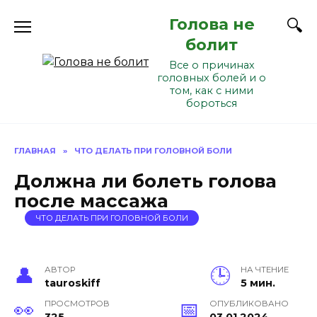
Перейти
Голова не
к
содержанию
болит
Все о причинах
головных болей и о
том, как с ними
бороться
ГЛАВНАЯ
»
ЧТО ДЕЛАТЬ ПРИ ГОЛОВНОЙ БОЛИ
Должна ли болеть голова
после массажа
ЧТО ДЕЛАТЬ ПРИ ГОЛОВНОЙ БОЛИ
АВТОР
НА ЧТЕНИЕ
tauroskiff
5 мин.
ПРОСМОТРОВ
ОПУБЛИКОВАНО
325
03.01.2024