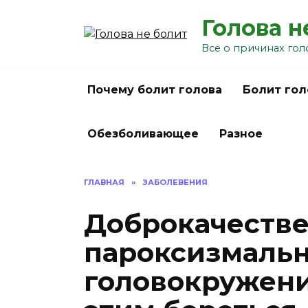
Перейти
Голова н
к
содержанию
Все о причинах гол
Почему болит голова
Болит гол
Обезболивающее
Разное
ГЛАВНАЯ
»
ЗАБОЛЕВЕНИЯ
Доброкачеств
пароксизмаль
головокружение