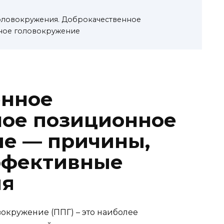
головокружения. Доброкачественное
ное головокружение
енное
ное позиционное
е — причины,
ффективные
ия
кружение (ППГ) – это наиболее