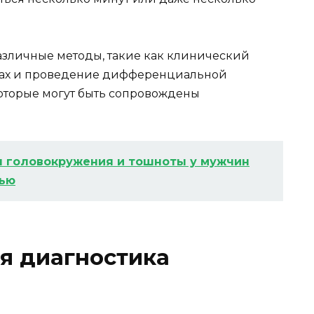
азличные методы, такие как клинический
омах и проведение дифференциальной
оторые могут быть сопровождены
 головокружения и тошноты у мужчин
тью
 диагностика