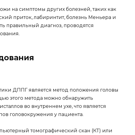
ожи на симптомы других болезней, таких как
ский приток, лабиринтит, болезнь Меньера и
лать правильный диагноз, проводятся
ования.
дования
тики ДППГ является метод положения головы
щью этого метода можно обнаружить
таллов во внутреннем ухе, что является
ов головокружения у пациента.
мпьютерный томографический скан (КТ) или