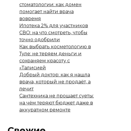
стоматологии: как домен
помогает найти врача
вовремя
Ипотека 2% для участников
СВО: на что смотреть, чтобы
точно одобрили
Как выбрать косметологию в
Туле: не теряем деньги и
сохраняем красоту с
«Талисией
Добрый доктор: как я нашла
врача, который не продаёт, а
лечит
Сантехника не прощает суеты:
на чём теряют бюджет даже в
аккуратном ремонте
Свежие