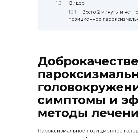
Видео:
Всего 2 минуты и нет 
позиционное пароксизмаль
Доброкачеств
пароксизмаль
головокружени
симптомы и э
методы лечен
Пароксизмальное позиционное голово