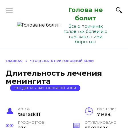
Перейти
Голова не
к
содержанию
болит
Все о причинах
головных болей и о
том, как с ними
бороться
ГЛАВНАЯ
»
ЧТО ДЕЛАТЬ ПРИ ГОЛОВНОЙ БОЛИ
Длительность лечения
менингита
ЧТО ДЕЛАТЬ ПРИ ГОЛОВНОЙ БОЛИ
АВТОР
НА ЧТЕНИЕ
tauroskiff
7 мин.
ПРОСМОТРОВ
ОПУБЛИКОВАНО
234
03.01.2024