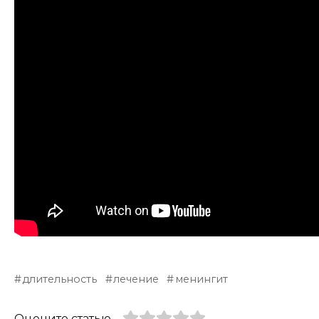
длительность
лечение
менингит
Оцените статью