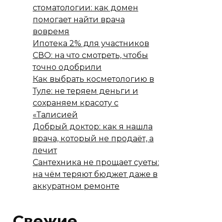
стоматологии: как домен
помогает найти врача
вовремя
Ипотека 2% для участников
СВО: на что смотреть, чтобы
точно одобрили
Как выбрать косметологию в
Туле: не теряем деньги и
сохраняем красоту с
«Талисией
Добрый доктор: как я нашла
врача, который не продаёт, а
лечит
Сантехника не прощает суеты:
на чём теряют бюджет даже в
аккуратном ремонте
Свежие