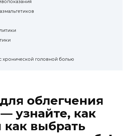
ивопоказания
азмальгетиков
литики
тики
 с хронической головной болью
для облегчения
— узнайте, как
и как выбрать