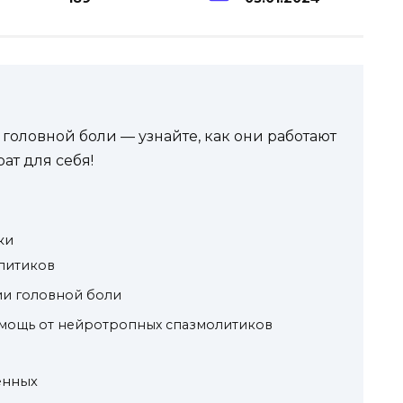
головной боли — узнайте, как они работают
ат для себя!
ки
литиков
ии головной боли
мощь от нейротропных спазмолитиков
енных