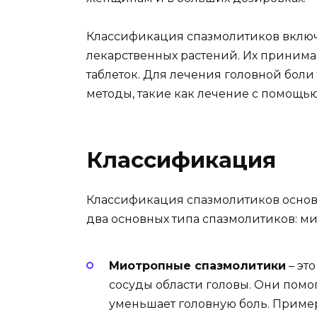
Классификация спазмолитиков включ
лекарственных растений. Их принима
таблеток. Для лечения головной бол
методы, такие как лечение с помощь
Классификация
Классификация спазмолитиков основа
два основных типа спазмолитиков: м
Миотропные спазмолитики
– эт
сосуды области головы. Они помог
уменьшает головную боль. Пример