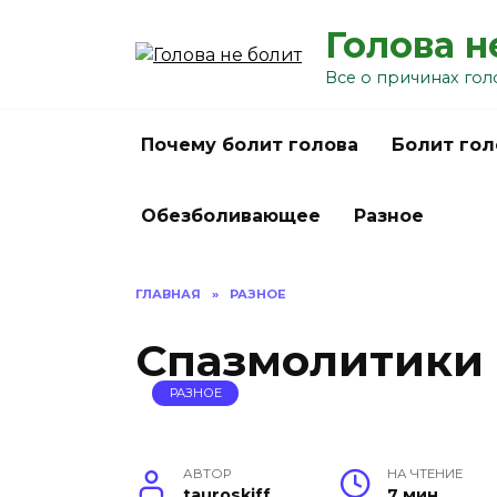
Перейти
Голова н
к
содержанию
Все о причинах гол
Почему болит голова
Болит гол
Обезболивающее
Разное
ГЛАВНАЯ
»
РАЗНОЕ
Cпазмолитики 
РАЗНОЕ
АВТОР
НА ЧТЕНИЕ
tauroskiff
7 мин.