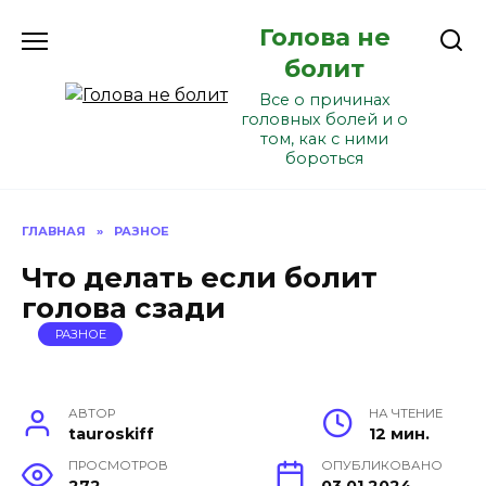
Перейти
Голова не
к
содержанию
болит
Все о причинах
головных болей и о
том, как с ними
бороться
ГЛАВНАЯ
»
РАЗНОЕ
Что делать если болит
голова сзади
РАЗНОЕ
АВТОР
НА ЧТЕНИЕ
tauroskiff
12 мин.
ПРОСМОТРОВ
ОПУБЛИКОВАНО
272
03.01.2024