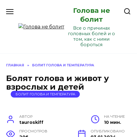
Перейти
Голова не
к
содержанию
болит
Все о причинах
головных болей и о
том, как с ними
бороться
ГЛАВНАЯ
»
БОЛИТ ГОЛОВА И ТЕМПЕРАТУРА
Болят голова и живот у
взрослых и детей
БОЛИТ ГОЛОВА И ТЕМПЕРАТУРА
АВТОР
НА ЧТЕНИЕ
tauroskiff
10 мин.
ПРОСМОТРОВ
ОПУБЛИКОВАНО
206
03.01.2024