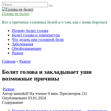
Перейти
Search
к
for:
содержанию
Голова не болит
Все о причинах головных болей и о том, как с ними бороться
Почему болит голова
Болит голова и температура
Что делать при головной боли
Заболевания
Обезболивающее
Разное
Главная
»
Разное
Болит голова и закладывает уши
возможные причины
Разное
Автор
tauroskiff
На чтение
9 мин.
Просмотров
211
Опубликовано
03.01.2024
Содержание
Почему болит голова и закладывает уши — возможные