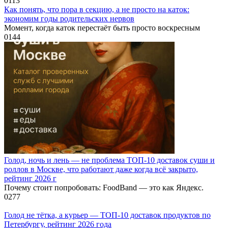
0
113
Как понять, что пора в секцию, а не просто на каток:
экономим годы родительских нервов
Момент, когда каток перестаёт быть просто воскресным
0
144
Голод, ночь и лень — не проблема ТОП-10 доставок суши и
роллов в Москве, что работают даже когда всё закрыто,
рейтинг 2026 г
Почему стоит попробовать: FoodBand — это как Яндекс.
0
277
Голод не тётка, а курьер — ТОП-10 доставок продуктов по
Петербургу, рейтинг 2026 года