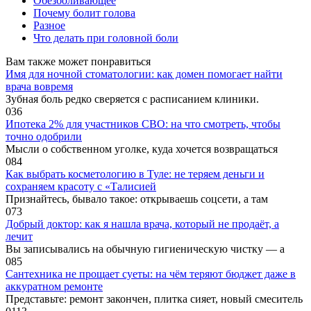
Обезболивающее
Почему болит голова
Разное
Что делать при головной боли
Вам также может понравиться
Имя для ночной стоматологии: как домен помогает найти
врача вовремя
Зубная боль редко сверяется с расписанием клиники.
0
36
Ипотека 2% для участников СВО: на что смотреть, чтобы
точно одобрили
Мысли о собственном уголке, куда хочется возвращаться
0
84
Как выбрать косметологию в Туле: не теряем деньги и
сохраняем красоту с «Талисией
Признайтесь, бывало такое: открываешь соцсети, а там
0
73
Добрый доктор: как я нашла врача, который не продаёт, а
лечит
Вы записывались на обычную гигиеническую чистку — а
0
85
Сантехника не прощает суеты: на чём теряют бюджет даже в
аккуратном ремонте
Представьте: ремонт закончен, плитка сияет, новый смеситель