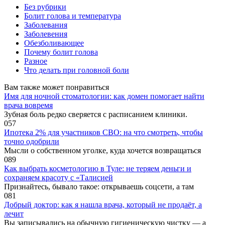
Без рубрики
Болит голова и температура
Заболевания
Заболевения
Обезболивающее
Почему болит голова
Разное
Что делать при головной боли
Вам также может понравиться
Имя для ночной стоматологии: как домен помогает найти
врача вовремя
Зубная боль редко сверяется с расписанием клиники.
0
57
Ипотека 2% для участников СВО: на что смотреть, чтобы
точно одобрили
Мысли о собственном уголке, куда хочется возвращаться
0
89
Как выбрать косметологию в Туле: не теряем деньги и
сохраняем красоту с «Талисией
Признайтесь, бывало такое: открываешь соцсети, а там
0
81
Добрый доктор: как я нашла врача, который не продаёт, а
лечит
Вы записывались на обычную гигиеническую чистку — а