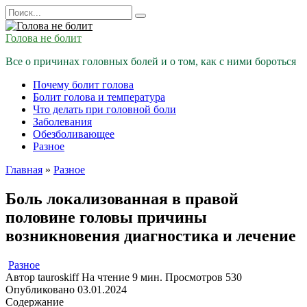
Перейти
Search
к
for:
содержанию
Голова не болит
Все о причинах головных болей и о том, как с ними бороться
Почему болит голова
Болит голова и температура
Что делать при головной боли
Заболевания
Обезболивающее
Разное
Главная
»
Разное
Боль локализованная в правой
половине головы причины
возникновения диагностика и лечение
Разное
Автор
tauroskiff
На чтение
9 мин.
Просмотров
530
Опубликовано
03.01.2024
Содержание