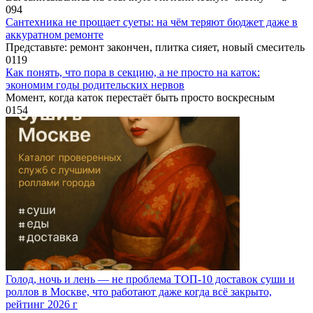
0
94
Сантехника не прощает суеты: на чём теряют бюджет даже в
аккуратном ремонте
Представьте: ремонт закончен, плитка сияет, новый смеситель
0
119
Как понять, что пора в секцию, а не просто на каток:
экономим годы родительских нервов
Момент, когда каток перестаёт быть просто воскресным
0
154
Голод, ночь и лень — не проблема ТОП-10 доставок суши и
роллов в Москве, что работают даже когда всё закрыто,
рейтинг 2026 г