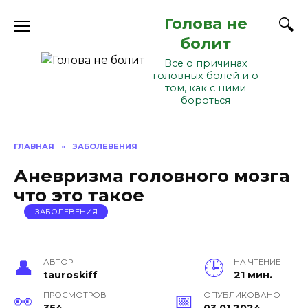
Перейти
Голова не
к
содержанию
болит
Все о причинах
головных болей и о
том, как с ними
бороться
ГЛАВНАЯ
»
ЗАБОЛЕВЕНИЯ
Аневризма головного мозга
что это такое
ЗАБОЛЕВЕНИЯ
АВТОР
НА ЧТЕНИЕ
tauroskiff
21 мин.
ПРОСМОТРОВ
ОПУБЛИКОВАНО
354
03.01.2024