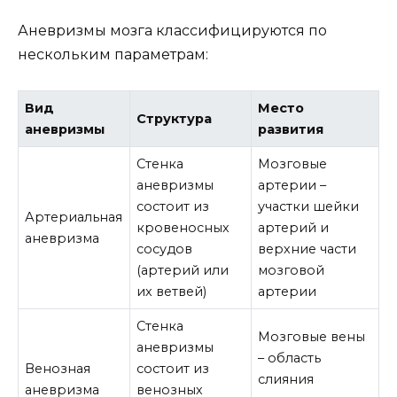
Аневризмы мозга классифицируются по
нескольким параметрам:
Вид
Место
Структура
аневризмы
развития
Стенка
Мозговые
аневризмы
артерии –
состоит из
участки шейки
Артериальная
кровеносных
артерий и
аневризма
сосудов
верхние части
(артерий или
мозговой
их ветвей)
артерии
Стенка
Мозговые вены
аневризмы
– область
Венозная
состоит из
слияния
аневризма
венозных