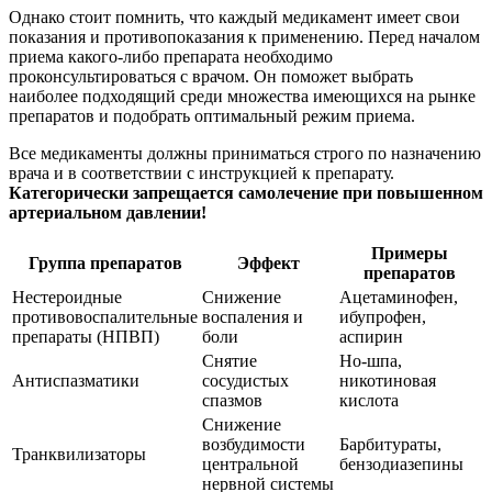
Однако стоит помнить, что каждый медикамент имеет свои
показания и противопоказания к применению. Перед началом
приема какого-либо препарата необходимо
проконсультироваться с врачом. Он поможет выбрать
наиболее подходящий среди множества имеющихся на рынке
препаратов и подобрать оптимальный режим приема.
Все медикаменты должны приниматься строго по назначению
врача и в соответствии с инструкцией к препарату.
Категорически запрещается самолечение при повышенном
артериальном давлении!
Примеры
Группа препаратов
Эффект
препаратов
Нестероидные
Снижение
Ацетаминофен,
противовоспалительные
воспаления и
ибупрофен,
препараты (НПВП)
боли
аспирин
Снятие
Но-шпа,
Антиспазматики
сосудистых
никотиновая
спазмов
кислота
Снижение
возбудимости
Барбитураты,
Транквилизаторы
центральной
бензодиазепины
нервной системы