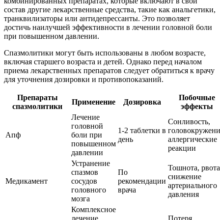
комбинированных препаратах, которые включают в свой
состав другие лекарственные средства, такие как анальгетики,
транквилизаторы или антидепрессанты. Это позволяет
достичь наилучшей эффективности в лечении головной боли
при повышенном давлении.
Спазмолитики могут быть использованы в любом возрасте,
включая старшего возраста и детей. Однако перед началом
приема лекарственных препаратов следует обратиться к врачу
для уточнения дозировки и противопоказаний.
Препараты
Побочные
Применение
Дозировка
спазмолитики
эффекты
Лечение
Сонливость,
головной
1-2 таблетки в
головокружени
Апф
боли при
день
аллергические
повышенном
реакции
давлении
Устранение
Тошнота, рвота
спазмов
По
снижение
Медикамент
сосудов
рекомендации
артериального
головного
врача
давления
мозга
Комплексное
лечение
Потеря