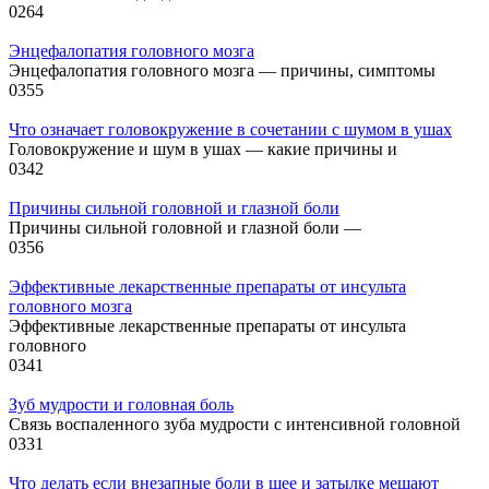
0
264
Энцефалопатия головного мозга
Энцефалопатия головного мозга — причины, симптомы
0
355
Что означает головокружение в сочетании с шумом в ушах
Головокружение и шум в ушах — какие причины и
0
342
Причины сильной головной и глазной боли
Причины сильной головной и глазной боли —
0
356
Эффективные лекарственные препараты от инсульта
головного мозга
Эффективные лекарственные препараты от инсульта
головного
0
341
Зуб мудрости и головная боль
Связь воспаленного зуба мудрости с интенсивной головной
0
331
Что делать если внезапные боли в шее и затылке мешают