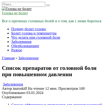
Перейти
Search
к
for:
содержанию
Голова не болит
Все о причинах головных болей и о том, как с ними бороться
Почему болит голова
Болит голова и температура
Что делать при головной боли
Заболевания
Обезболивающее
Разное
Главная
»
Заболевения
Список препаратов от головной боли
при повышенном давлении
Заболевения
Автор
tauroskiff
На чтение
12 мин.
Просмотров
169
Опубликовано
03.01.2024
Содержание
Список эффективных препаратов для лечения головной