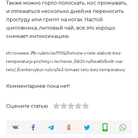
Также можно горло полоскать, нос промывать,
и отлежаться несколько дней,не переносить
простуду или грипп на ногах. Настой
шиповника, липовый чай, все это хорошо
снимает интоксикацию.
Источники: //fb.ru/article/171152/lomota-v-tele-slabost-bez-
temperaturyi-prichinyi-i-lechenie, //dr20.ru/health/bolit-vse-
telo/, //centervybor.ru/orz/143-lomaet-telo-bez-temperatury
Комментариев пока нет!
Оцените статью