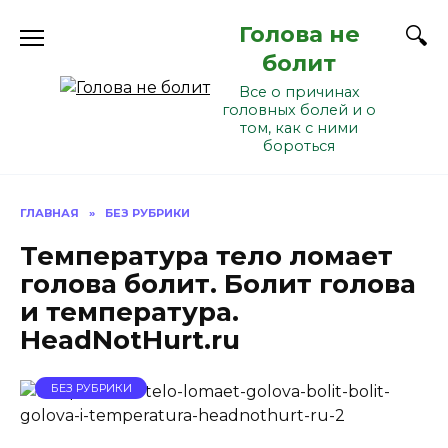
Перейти
Голова не
к
содержанию
болит
Все о причинах
головных болей и о
том, как с ними
бороться
ГЛАВНАЯ
»
БЕЗ РУБРИКИ
Температура тело ломает
голова болит. Болит голова
и температура.
HeadNotHurt.ru
БЕЗ РУБРИКИ