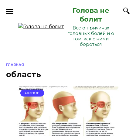
Перейти
Голова не
к
содержанию
болит
Все о причинах
головных болей и о
том, как с ними
бороться
ГЛАВНАЯ
область
РАЗНОЕ